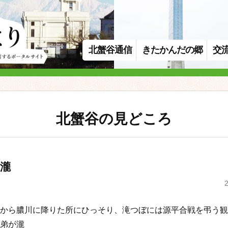
北蟹谷通信
きたかんだの郷
交
北蟹谷の見どころ
瀧
から膿川に降りた所にひっそり、滝つぼには源平合戦を弔う観
弟が瀧