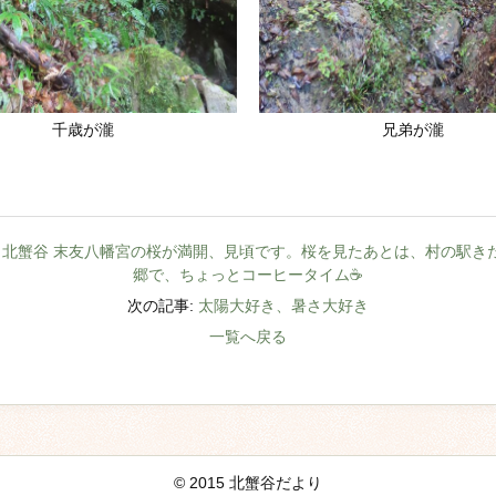
千歳が瀧
兄弟が瀧
北蟹谷 末友八幡宮の桜が満開、見頃です。桜を見たあとは、村の駅き
郷で、ちょっとコーヒータイム☕
次の記事:
太陽大好き、暑さ大好き
一覧へ戻る
© 2015 北蟹谷だより