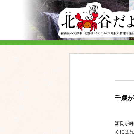
千歳が
源氏が峰
くには兄