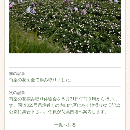
前の記事:
芍薬の花を全て摘み取りました。
次の記事:
芍薬の花摘み取り体験会を５月31日午前９時から行いま
す。国道359号県境近くの内山地区にある地滑り復旧記念
公園に集合下さい。係員が芍薬圃場へ案内します。
一覧へ戻る