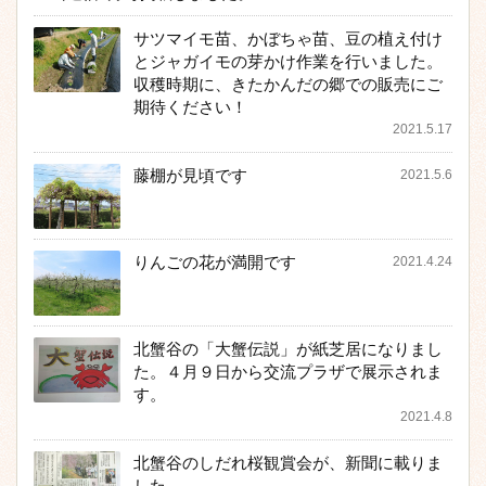
サツマイモ苗、かぼちゃ苗、豆の植え付け
とジャガイモの芽かけ作業を行いました。
収穫時期に、きたかんだの郷での販売にご
期待ください！
2021.5.17
藤棚が見頃です
2021.5.6
りんごの花が満開です
2021.4.24
北蟹谷の「大蟹伝説」が紙芝居になりまし
た。４月９日から交流プラザで展示されま
す。
2021.4.8
北蟹谷のしだれ桜観賞会が、新聞に載りま
した。