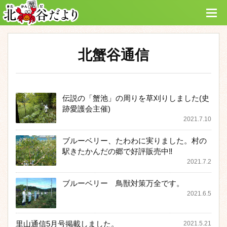
北蟹谷通信
伝説の「蟹池」の周りを草刈りしました(史
跡愛護会主催)
2021.7.10
ブルーベリー、たわわに実りました。村の
駅きたかんだの郷で好評販売中‼️
2021.7.2
ブルーベリー 鳥獣対策万全です。
2021.6.5
里山通信5月号掲載しました。
2021.5.21