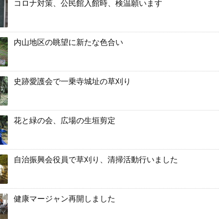
コロナ対策、公民館入館時、検温願います
内山地区の眺望に新たな色合い
史跡愛護会で一乗寺城址の草刈り
花と緑の会、広場の生垣剪定
自治振興会役員で草刈り、清掃活動行いました
健康マージャン再開しました