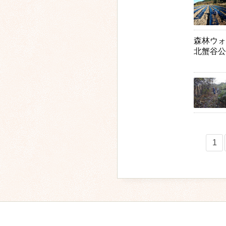
森林ウォ
北蟹谷公民
1