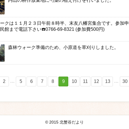
内山の耕作放棄地に芍薬の植え付けを行いました。
ークは１１月２３日午前８時半、末友八幡宮集合です。参加申
館まで電話下さい☎️0766-69-8321 (参加費500円)
森林ウォーク準備のため、小原道を草刈りしました。
…
…
2
5
6
7
8
9
10
11
12
13
30
© 2015 北蟹谷だより