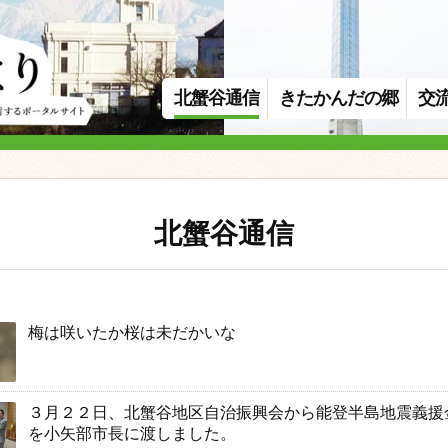
北蟹谷通信
きたかんだの郷
交
北蟹谷通信
梅は咲いたか桜は未だかいな
３月２２日、北蟹谷地区自治振興会から能登半島地震義援金
を小矢部市長に渡しました。